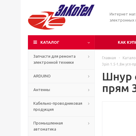
Интернет маг
электронных
КАТАЛОГ
КАК КУП
Запчасти для ремонта
Главная
-
Катало
электронной техники
3pin 1.5-1,8м угл-
Шнур с
ARDUINO
прям 
Антенны
Кабельно-проводниковая
продукция
Промышленная
автоматика