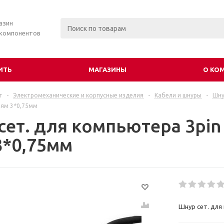
азин
 компонентов
ИТЬ
МАГАЗИНЫ
О КО
г
-
Электромеханические и корпусные изделия
-
Кабели и шнуры
-
Шну
прям 3*0,75мм
ет. для компьютера 3pin 
3*0,75мм
Шнур сет. для 