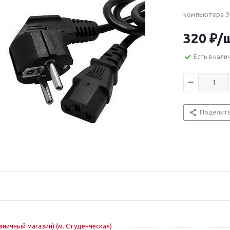
компьютера 3*
320
₽
/
Есть в нали
Поделит
озничный магазин) (м. Студенческая)