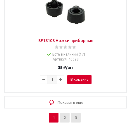
SF1810S Ножки приборные
Есть в наличии (17)
Артикул
: 40528
35
₽
/шт
В корзину
Показать еще
1
2
3