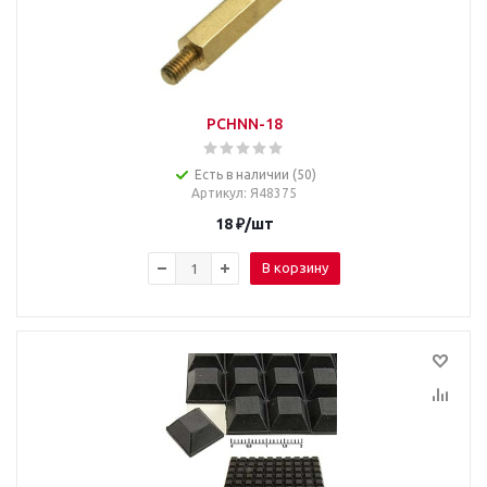
PCHNN-18
Есть в наличии (50)
Артикул
: Я48375
18
₽
/шт
В корзину