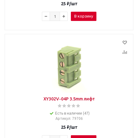
25
₽
/шт
В корзину
XY302V-04P 3.5mm лифт
Есть в наличии (47)
Артикул
: 79706
25
₽
/шт