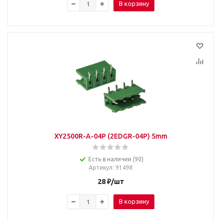
В корзину
XY2500R-A-04P (2EDGR-04P) 5mm
Есть в наличии (90)
Артикул
: 91498
28
₽
/шт
В корзину