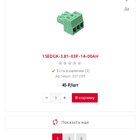
15EDGK-3.81-03P-14-00AH
Есть в наличии (3)
Артикул
: z01289
45
₽
/шт
В корзину
Показать еще
1
2
3