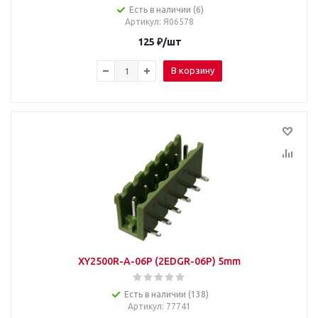
Есть в наличии (6)
Артикул
: Я06578
125
₽
/шт
В корзину
XY2500R-A-06P (2EDGR-06P) 5mm
Есть в наличии (138)
Артикул
: 77741