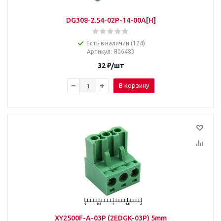
DG308-2.54-02P-14-00A[H]
Есть в наличии (124)
Артикул
: Я06483
32
₽
/шт
В корзину
XY2500F-A-03P (2EDGK-03P) 5mm