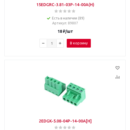
15EDGRC-3.81-03P-14-00A(H)
Есть в наличии (89)
Артикул
: 89807
18
₽
/шт
В корзину
2EDGK-5.08-04P-14-00A[H]