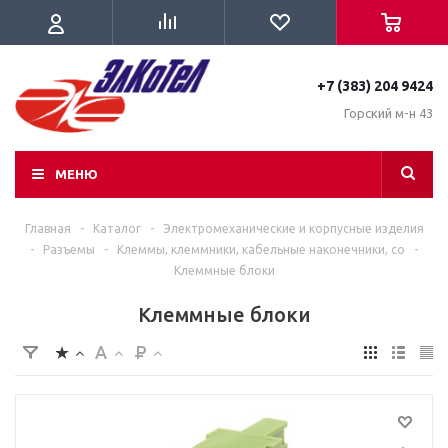
+7 (383) 204 9424
Горский м-н 43
МЕНЮ
Главная
-
Каталог
-
Электромеханические и корпусные изделия
-
Разъемы
-
Клеммы, клеммники, кабельные наконечники, со
-
Клеммные блоки
Клеммные блоки