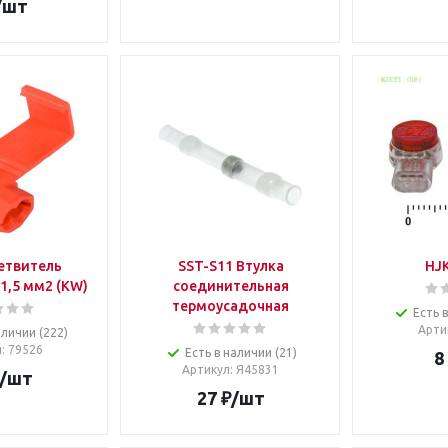
/шт
етвитель
SST-S11 Втулка
HJK
.1,5 мм2 (KW)
соединительная
термоусадочная
Есть 
Арти
аличии (222)
л
: 79526
Есть в наличии (21)
8
Артикул
: Я45831
/шт
27
₽
/шт