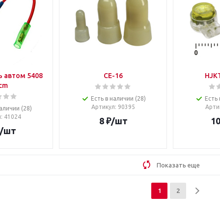
 автом 5408
CE-16
HJKT
cm
Есть в наличии (28)
Есть 
Артикул
: 90395
Арти
аличии (28)
л
: 41024
8
₽
/шт
1
/шт
Показать еще
1
2