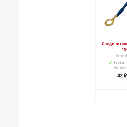
Соединитель
10
Есть в н
Артику
42
₽