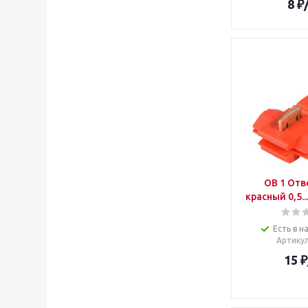
8
₽
ОВ 1 Отв
красный 0,5..
Есть в н
Артику
15
₽