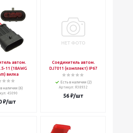
тель автом.
Соединитель автом.
.5-11 (18AWG
DJ7011 (комплект) IP67
m) вилка
Есть в наличии (2)
Артикул
: Я38932
 в наличии (6)
кул
: 45090
56
₽
/шт
0
₽
/шт