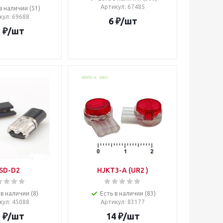
Артикул
: 67485
в наличии (51)
кул
: 69688
6
₽
/шт
5
₽
/шт
SD-D2
HJKT3-A (UR2 )
 в наличии (8)
Есть в наличии (83)
кул
: 45088
Артикул
: 83177
5
₽
/шт
14
₽
/шт