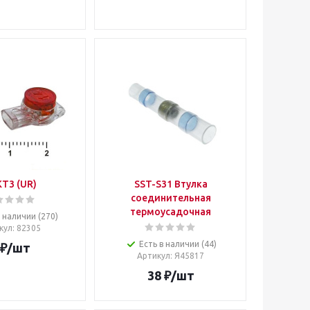
T3 (UR)
SST-S31 Втулка
соединительная
термоусадочная
в наличии (270)
кул
: 82305
Есть в наличии (44)
₽
/шт
Артикул
: Я45817
38
₽
/шт