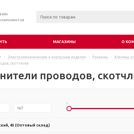
азин
 компонентов
ИТЬ
МАГАЗИНЫ
О КО
г
-
Электромеханические и корпусные изделия
-
Разъемы
-
Клеммы, к
одов, скотчлоки
нители проводов, скотч
5
ский, 43 (Оптовый склад)