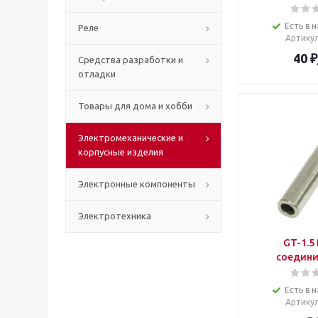
Есть в н
Реле
Артику
40
₽
Средства разработки и
отладки
Товары для дома и хобби
Электромеханические и
корпусные изделия
Электронные компоненты
Электротехника
GT-1.5
соедини
Есть в н
Артику