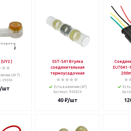
(UY2 )
SST-S41 Втулка
Соедини
соединительная
DJ7041-1
термоусадочная
200m
аличии (417)
л
: 69006
Есть в наличии (47)
Есть
/шт
Артикул
: Я45824
Арти
40
₽
/шт
12