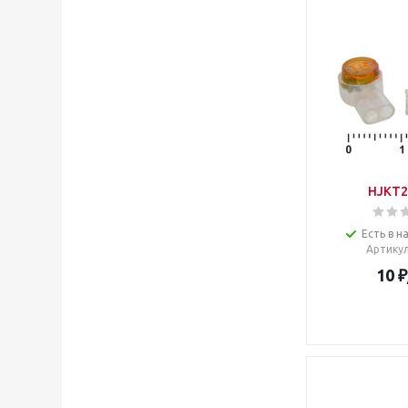
HJKT2 
Есть в н
Артику
10
₽