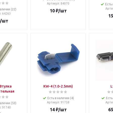
Артикул
: 84070
Есть 
Арти
аличии (22)
10
₽
/шт
л
: 64263
1
/шт
 Втулка
KW-4 (1.0-2.5mm)
L
тельная
Есть в наличии (4)
Есть
Артикул
: 91758
Арти
аличии (50)
л
: 91740
14
₽
/шт
6