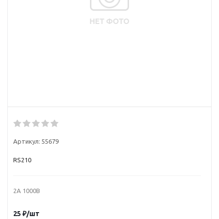
Артикул:
55679
RS210
2A 1000B
25
₽
/шт