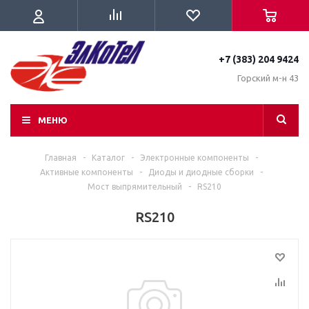
+7 (383) 204 9424
Горский м-н 43
МЕНЮ
Главная
-
Каталог
-
Электронные компоненты
-
Активные компоненты
-
Диоды и диодные сборки
-
Мост выпрямительный
-
RS210
RS210