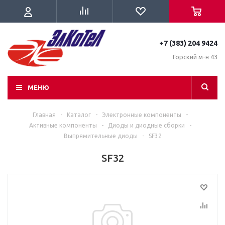
+7 (383) 204 9424
Горский м-н 43
МЕНЮ
Главная
-
Каталог
-
Электронные компоненты
-
Активные компоненты
-
Диоды и диодные сборки
-
Выпрямительные диоды
-
SF32
SF32