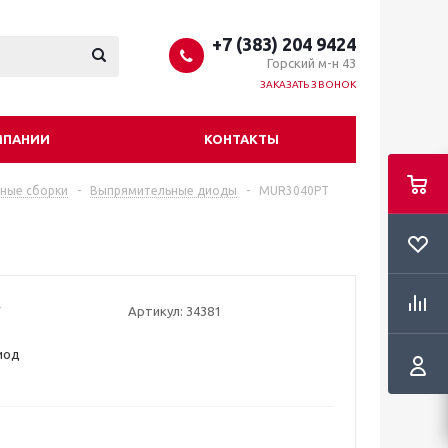
+7 (383) 204 9424
Горский м-н 43
ЗАКАЗАТЬ ЗВОНОК
МПАНИИ
КОНТАКТЫ
ные сборки
-
Выпрямительные диоды
-
MUR3040PT
Артикул:
34381
иод