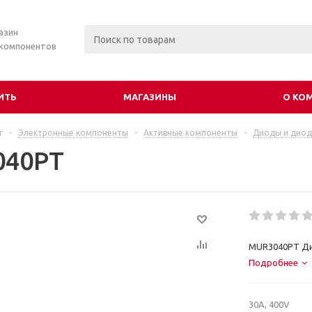
азин
 компонентов
ИТЬ
МАГАЗИНЫ
О КО
г
-
Электронные компоненты
-
Активные компоненты
-
Диоды и диод
040PT
MUR3040PT Д
Подробнее
30A, 400V