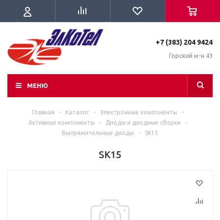
+7 (383) 204 9424
Горский м-н 43
МЕНЮ
Главная
-
Каталог
-
Электронные компоненты
-
Активные компоненты
-
Диоды и диодные сборки
-
Выпрямительные диоды
-
SK15
SK15