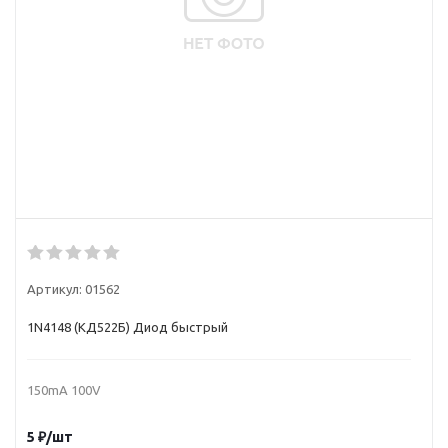
Артикул:
01562
1N4148 (КД522Б) Диод быстрый
150mA 100V
5
₽
/шт