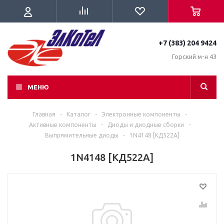
+7 (383) 204 9424
Горский м-н 43
МЕНЮ
Главная
-
Каталог
-
Электронные компоненты
-
Активные компоненты
-
Диоды и диодные сборки
-
Выпрямительные диоды
-
1N4148 [КД522A]
1N4148 [КД522A]