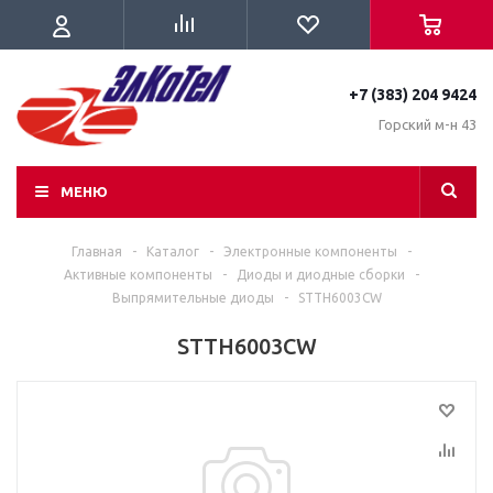
+7 (383) 204 9424
Горский м-н 43
МЕНЮ
Главная
-
Каталог
-
Электронные компоненты
-
Активные компоненты
-
Диоды и диодные сборки
-
Выпрямительные диоды
-
STTH6003CW
STTH6003CW