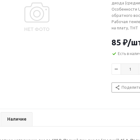
диода (средний
Особенности U
обратного вос
Рабочая темпе
на плату, THT
85
₽
/ш
Есть в нали
Поделит
Наличие