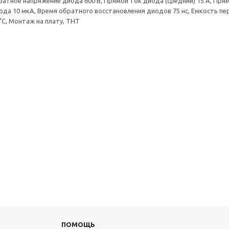
тное напряжение диода 600 В, Прямой ток диода (средний) 15 А, Прямое
да 10 мкА, Время обратного восстановления диодов 75 нс, Емкость пер
°C, Монтаж на плату, THT
ПОМОЩЬ