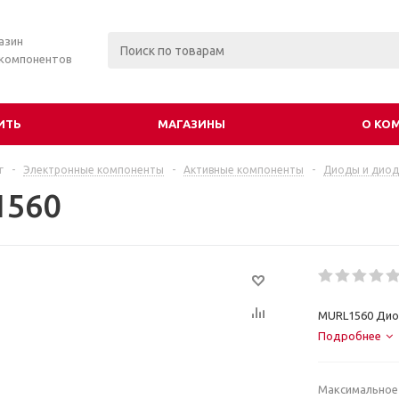
азин
 компонентов
ИТЬ
МАГАЗИНЫ
О КО
г
-
Электронные компоненты
-
Активные компоненты
-
Диоды и диод
1560
MURL1560 Дио
Подробнее
Максимальное 