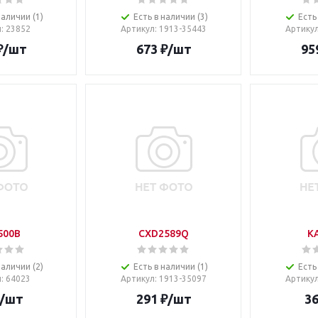
наличии (1)
Есть в наличии (3)
Есть
л
: 23852
Артикул
: 1913-35443
Артику
₽
/шт
673
₽
/шт
95
500B
CXD2589Q
K
наличии (2)
Есть в наличии (1)
Есть
л
: 64023
Артикул
: 1913-35097
Артику
/шт
291
₽
/шт
3