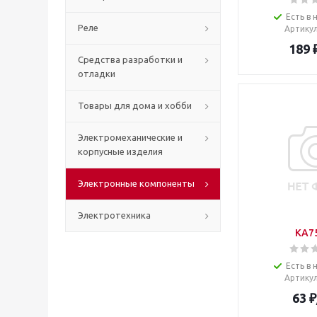
Есть в 
Реле
Артику
189
Средства разработки и
отладки
Товары для дома и хобби
Электромеханические и
корпусные изделия
Электронные компоненты
Электротехника
KA7
Есть в 
Артику
63
₽