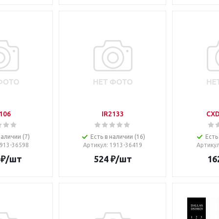
106
IR2133
CX
наличии (7)
Есть в наличии (16)
Есть
1913-36598
Артикул
: 1913-36419
Артику
₽
/шт
524
₽
/шт
16