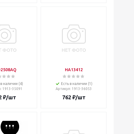
D2508AQ
HA13412
 в наличии (4)
Есть в наличии (1)
л
: 1913-35091
Артикул
: 1913-36053
2
₽
/шт
762
₽
/шт