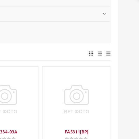
334-03A
FA5311[BP]