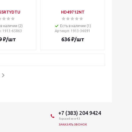
65RTYDTU
HD49712NT
 в наличии (2)
Есть в наличии (1)
л
: 1913-65863
Артикул
: 1913-36091
9
₽
/шт
636
₽
/шт
+7 (383) 204 9424
Горский м-н 43
ЗАКАЗАТЬ ЗВОНОК