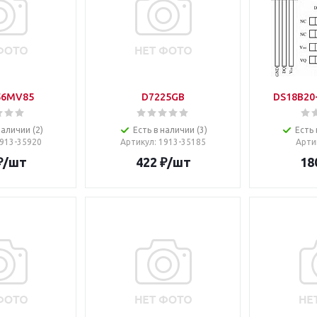
56MV85
D7225GB
DS18B20+
наличии (2)
Есть в наличии (3)
Есть 
1913-35920
Артикул
: 1913-35185
Арти
₽
/шт
422
₽
/шт
18