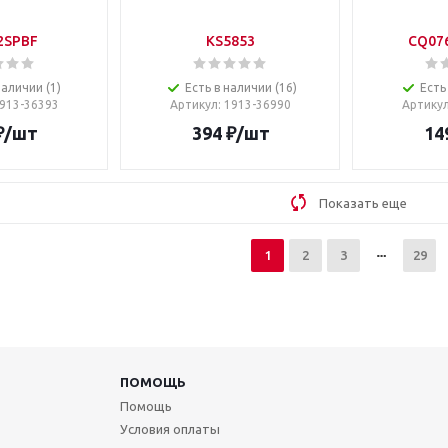
2SPBF
KS5853
CQ07
наличии (1)
Есть в наличии (16)
Есть
1913-36393
Артикул
: 1913-36990
Артику
₽
/шт
394
₽
/шт
14
Показать еще
1
2
3
29
ПОМОЩЬ
Помощь
Условия оплаты