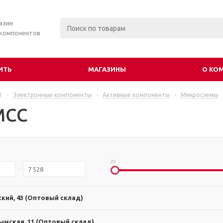
азин
 компонентов
ИТЬ
МАГАЗИНЫ
О КО
г
-
Электронные компоненты
-
Активные компоненты
-
Микросхемы
MCC
20
ский, 43 (Оптовый склад)
ымская, 11 (Оптовый склад)