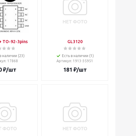
 TO-92-3pins
GL3120
в наличии (23)
Есть в наличии (1)
кул
: 17868
Артикул
: 1913-35951
0
₽
/шт
181
₽
/шт