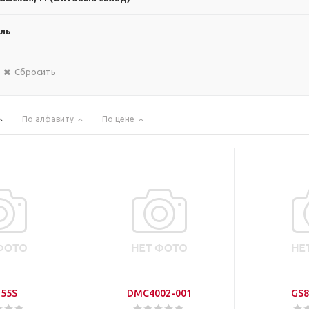
ль
Сбросить
По алфавиту
По цене
155S
DMC4002-001
GS8