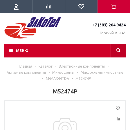
+7 (383) 204 9424
Горский м-н 43
МЕНЮ
Главная
-
Каталог
-
Электронные компоненты
-
Активные компоненты
-
Микросхемы
-
Микросхемы импортные
-
M-MAX-NTDA
-
M52474P
M52474P