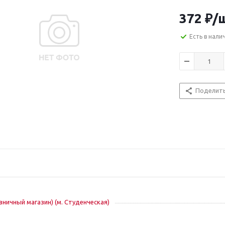
372
₽
/
Есть в нали
Поделит
озничный магазин) (м. Студенческая)