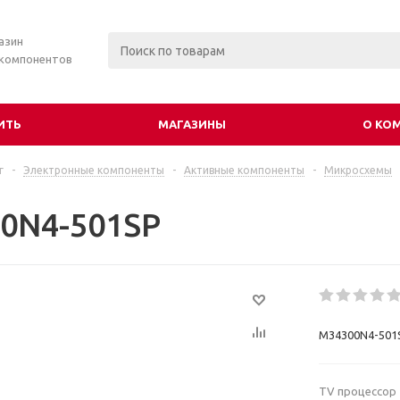
азин
 компонентов
ИТЬ
МАГАЗИНЫ
О КО
г
-
Электронные компоненты
-
Активные компоненты
-
Микросхемы
0N4-501SP
M34300N4-501
TV пpоцессоp