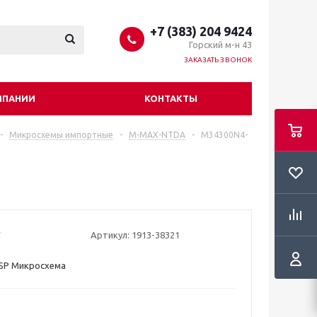
+7 (383) 204 9424
Горский м-н 43
ЗАКАЗАТЬ ЗВОНОК
МПАНИИ
КОНТАКТЫ
-
Микросхемы импортные
-
M-MAX-NTDA
-
M34300N4-
Артикул:
1913-38321
SP Микросхема