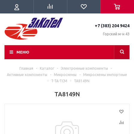
+7 (383) 204 9424
Горский м-н 43
МЕНЮ
Главная
-
Каталог
-
Электронные компоненты
-
Активные компоненты
-
Микросхемы
-
Микросхемы импортные
-
T-TA-TCM
-
TA8149N
TA8149N