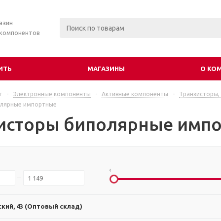
азин
 компонентов
ИТЬ
МАГАЗИНЫ
О КО
г
-
Электронные компоненты
-
Активные компоненты
-
Транзисторы,
олярные импортные
исторы биполярные имп
4
ский, 43 (Оптовый склад)