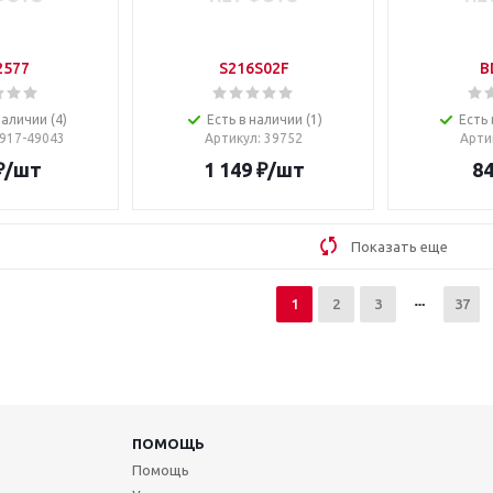
2577
S216S02F
B
наличии (4)
Есть в наличии (1)
Есть 
1917-49043
Артикул
: 39752
Арти
₽
/шт
1 149
₽
/шт
8
Показать еще
1
2
3
37
ПОМОЩЬ
Помощь