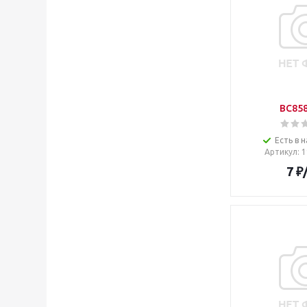
BC858
Есть в н
Артикул
: 
7
₽