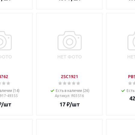
4762
2SC1921
PB
аличии (14)
Есть в наличии (26)
Есть
1917-49355
Артикул
: Я03516
4
₽
/шт
17
₽
/шт