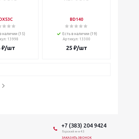
DX53C
BD140
в наличии (15)
Есть в наличии (19)
кул
: 13998
Артикул
: 13300
4
₽
/шт
25
₽
/шт
+7 (383) 204 9424
Горский м-н 43
ЗАКАЗАТЬ ЗВОНОК