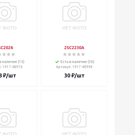
SC2026
2SC2230A
в наличии (15)
Есть в наличии (36)
л
: 1917-48976
Артикул
: 1917-48998
8
₽
/шт
30
₽
/шт