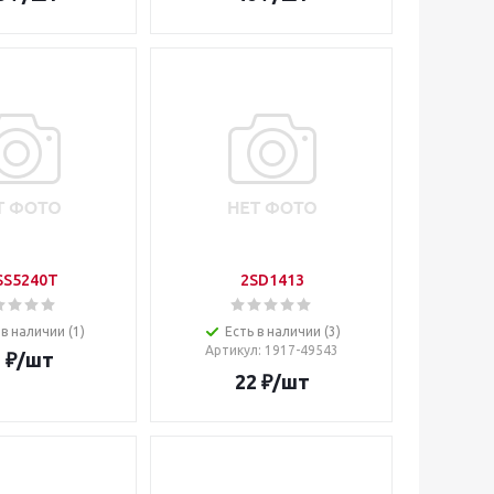
SS5240T
2SD1413
 в наличии (1)
Есть в наличии (3)
Артикул
: 1917-49543
2
₽
/шт
22
₽
/шт