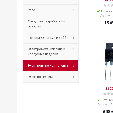
Реле
Есть в н
Артикул
Средства разработки и
15
₽
отладки
Товары для дома и хобби
Электромеханические и
корпусные изделия
Электронные компоненты
Электротехника
2SC
Есть в 
Артикул
: 
648