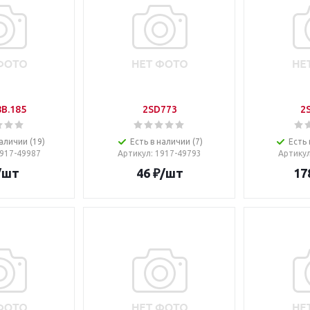
B.185
2SD773
2
аличии (19)
Есть в наличии (7)
Есть 
1917-49987
Артикул
: 1917-49793
Артику
/шт
46
₽
/шт
17