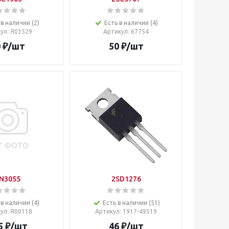
 в наличии (2)
Есть в наличии (4)
кул
: Я03529
Артикул
: 67754
0
₽
/шт
50
₽
/шт
N3055
2SD1276
 в наличии (4)
Есть в наличии (51)
кул
: Я00118
Артикул
: 1917-49519
5
₽
/шт
46
₽
/шт