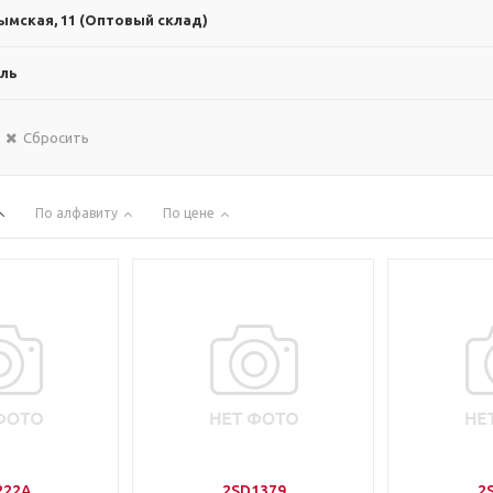
ымская, 11 (Оптовый склад)
ль
Сбросить
По алфавиту
По цене
222A
2SD1379
2