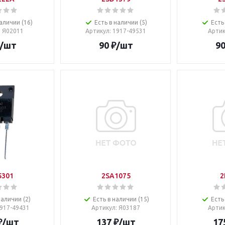
аличии (16)
Есть в наличии (5)
Есть
: Я02011
Артикул
: 1917-49531
Арти
/шт
90
₽
/шт
9
5301
2SA1075
2
наличии (2)
Есть в наличии (15)
Есть
1917-49431
Артикул
: Я03187
Арти
₽
/шт
137
₽
/шт
17