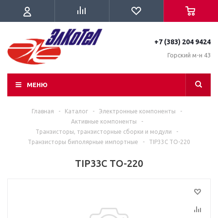
+7 (383) 204 9424
Горский м-н 43
МЕНЮ
Главная
-
Каталог
-
Электронные компоненты
-
Активные компоненты
-
Транзисторы, транзисторные сборки и модули
-
Транзисторы биполярные импортные
-
TIP33C TO-220
TIP33C TO-220