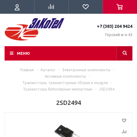
+7 (383) 204 9424
Горский м-н 43
МЕНЮ
Главная
-
Каталог
-
Электронные компоненты
-
Активные компоненты
-
Транзисторы, транзисторные сборки и модули
-
Транзисторы биполярные импортные
-
2SD2494
2SD2494