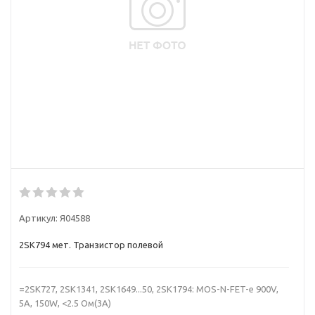
Артикул:
Я04588
2SK794 мет. Транзистор полевой
=2SK727, 2SK1341, 2SK1649...50, 2SK1794: MOS-N-FET-e 900V,
5A, 150W, <2.5 Ом(3A)