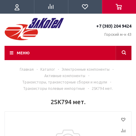
+7 (383) 204 9424
Горский м-н 43
МЕНЮ
Главная
-
Каталог
-
Электронные компоненты
-
Активные компоненты
-
Транзисторы, транзисторные сборки и модули
-
Транзисторы полевые импортные
-
2SK794 мет.
2SK794 мет.