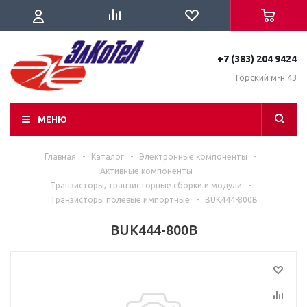
+7 (383) 204 9424
Горский м-н 43
МЕНЮ
Главная
-
Каталог
-
Электронные компоненты
-
Активные компоненты
-
Транзисторы, транзисторные сборки и модули
-
Транзисторы полевые импортные
-
BUK444-800B
BUK444-800B