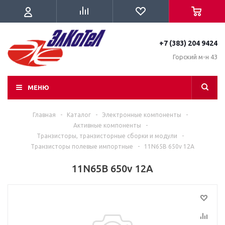
+7 (383) 204 9424
Горский м-н 43
МЕНЮ
Главная
-
Каталог
-
Электронные компоненты
-
Активные компоненты
-
Транзисторы, транзисторные сборки и модули
-
Транзисторы полевые импортные
-
11N65B 650v 12A
11N65B 650v 12A