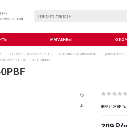
азин
 компонентов
ИТЬ
МАГАЗИНЫ
О КО
г
-
Электронные компоненты
-
Активные компоненты
-
Транзисторы,
евые импортные
-
IRFP240PBF
40PBF
IRFP240PBF Тр
209
₽
/