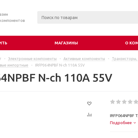
азин
 компонентов
ИТЬ
МАГАЗИНЫ
О КО
г
-
Электронные компоненты
-
Активные компоненты
-
Транзисторы,
евые импортные
-
IRFP064NPBF N-ch 110A 55V
64NPBF N-ch 110A 55V
IRFP064NPBF 
Подробнее