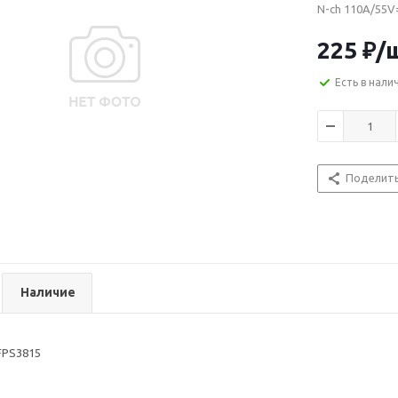
N-ch 110A/55V
225
₽
/
Есть в нали
Поделит
Наличие
FPS3815