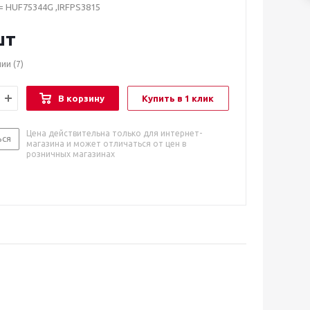
= HUF75344G ,IRFPS3815
шт
чии
(7)
В корзину
Купить в 1 клик
Цена действительна только для интернет-
ься
магазина и может отличаться от цен в
розничных магазинах