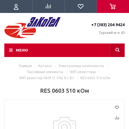
+7 (383) 204 9424
Горский м-н 43
МЕНЮ
Главная
-
Каталог
-
Электронные компоненты
-
Пассивные элементы
-
ЧИП резисторы
-
ЧИП резистор 0603 (1-5%) 0,1 Вт
-
RES 0603 510 кОм
RES 0603 510 кОм