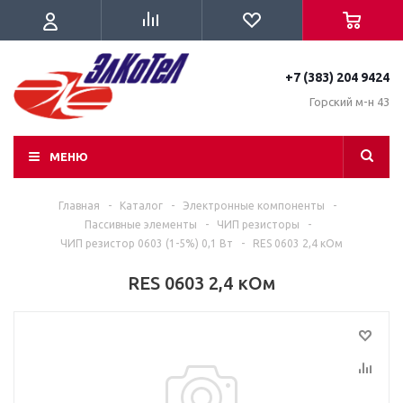
+7 (383) 204 9424
Горский м-н 43
МЕНЮ
Главная
-
Каталог
-
Электронные компоненты
-
Пассивные элементы
-
ЧИП резисторы
-
ЧИП резистор 0603 (1-5%) 0,1 Вт
-
RES 0603 2,4 кОм
RES 0603 2,4 кОм