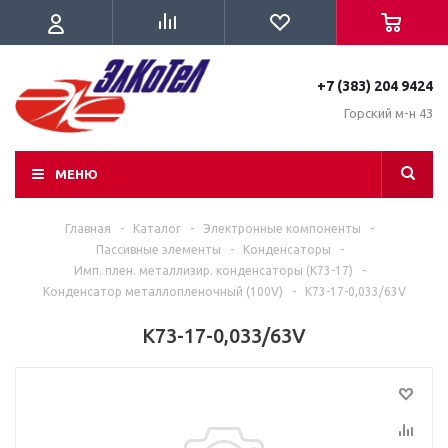
+7 (383) 204 9424
Горский м-н 43
МЕНЮ
Главная
-
Каталог
-
Электронные компоненты
-
Пассивные элементы
-
Конденсаторы
-
Имп. плен. металлизир. конденсаторы (К73-17)
-
Конденсатор металлопленочный (100V)
-
K73-17-0,033/63V
K73-17-0,033/63V