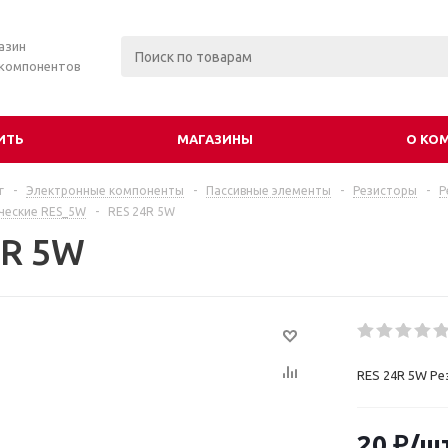
азин
 компонентов
ИТЬ
МАГАЗИНЫ
О КО
г
-
Электронные компоненты
-
Пассивные элементы
-
Резисторы
-
Р
ческие RES_5W
-
RES 24R 5W
4R 5W
RES 24R 5W Ре
20
₽
/ш