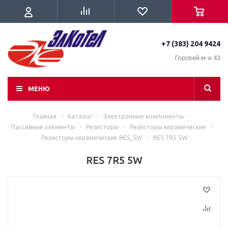
+7 (383) 204 9424
Горский м-н 43
МЕНЮ
Главная
-
Каталог
-
Электронные компоненты
-
Пассивные элементы
-
Резисторы
-
Резисторы керамические
-
Резисторы керамические RES_5W
-
RES 7R5 5W
RES 7R5 5W