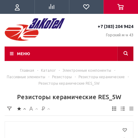
+7 (383) 204 9424
Горский м-н 43
МЕНЮ
Главная
-
Каталог
-
Электронные компоненты
-
Пассивные элементы
-
Резисторы
-
Резисторы керамические
-
Резисторы керамические RES_5W
Резисторы керамические RES_5W