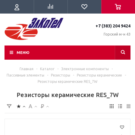
+7 (383) 204 9424
Горский м-н 43
МЕНЮ
Главная
-
Каталог
-
Электронные компоненты
-
Пассивные элементы
-
Резисторы
-
Резисторы керамические
-
Резисторы керамические RES_7W
Резисторы керамические RES_7W