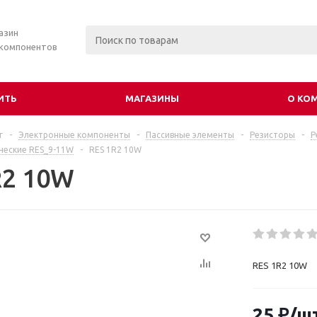
азин
 компонентов
ИТЬ
МАГАЗИНЫ
О КО
г
-
Электронные компоненты
-
Пассивные элементы
-
Резисторы
-
Р
ческие RES_9-11W
-
RES 1R2 10W
R2 10W
RES 1R2 10W
25
₽
/ш