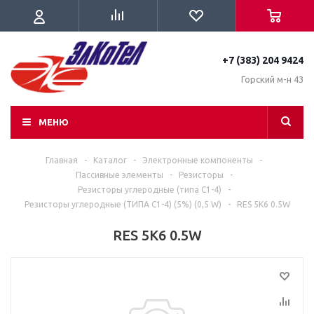
+7 (383) 204 9424
Горский м-н 43
МЕНЮ
Главная
-
Каталог
-
Электронные компоненты
-
Пассивные элементы
-
Резисторы
-
Резисторы углеродные (типа C1-4)
-
Резисторы углеродные (ТИПА С1-4) (5%) (0,5 W)
-
RES 5K6 0.5W
RES 5K6 0.5W