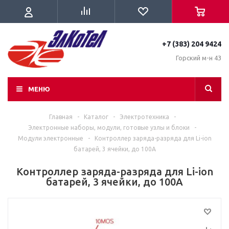
+7 (383) 204 9424
Горский м-н 43
МЕНЮ
Главная
-
Каталог
-
Электротехника
-
Электронные наборы, модули, готовые узлы и блоки
-
Модули электронные
-
Контроллер заряда-разряда для Li-ion
батарей, 3 ячейки, до 100А
Контроллер заряда-разряда для Li-ion
батарей, 3 ячейки, до 100А