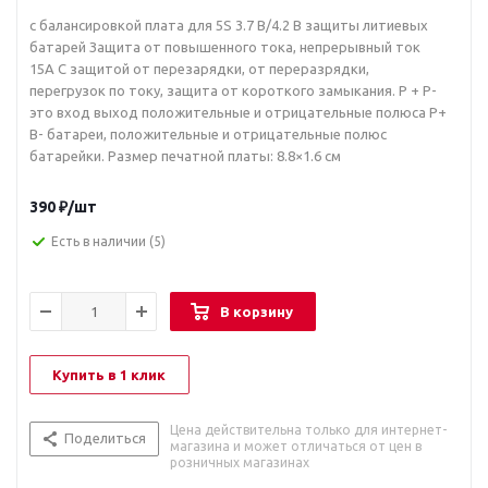
с балансировкой плата для 5S 3.7 В/4.2 В защиты литиевых
батарей Защита от повышенного тока, непрерывный ток
15A С защитой от перезарядки, от переразрядки,
перегрузок по току, защита от короткого замыкания. P + P-
это вход выход положительные и отрицательные полюса Р+
B- батареи, положительные и отрицательные полюс
батарейки. Размер печатной платы: 8.8×1.6 см
390
₽
/шт
Есть в наличии
(5)
В корзину
Купить в 1 клик
Цена действительна только для интернет-
Поделиться
магазина и может отличаться от цен в
розничных магазинах