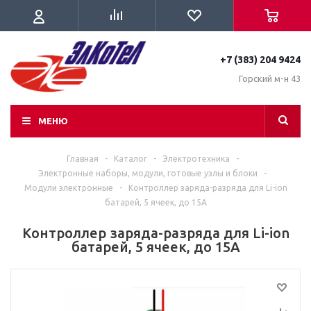
+7 (383) 204 9424
Горский м-н 43
МЕНЮ
Главная
-
Каталог
-
Электротехника
-
Электронные наборы, модули, готовые узлы и блоки
-
Модули электронные
-
Контроллер заряда-разряда для Li-ion
батарей, 5 ячеек, до 15А
Контроллер заряда-разряда для Li-ion
батарей, 5 ячеек, до 15А