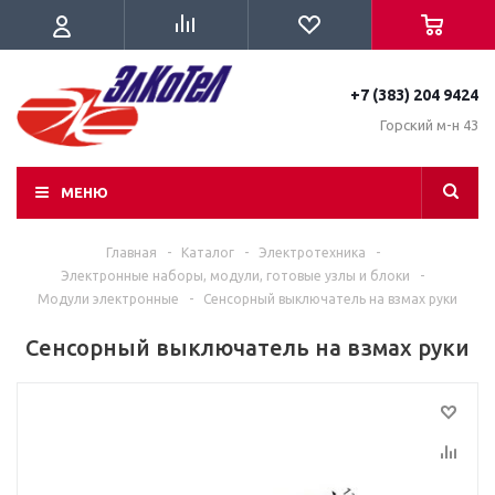
+7 (383) 204 9424
Горский м-н 43
МЕНЮ
Главная
-
Каталог
-
Электротехника
-
Электронные наборы, модули, готовые узлы и блоки
-
Модули электронные
-
Сенсорный выключатель на взмах руки
Сенсорный выключатель на взмах руки