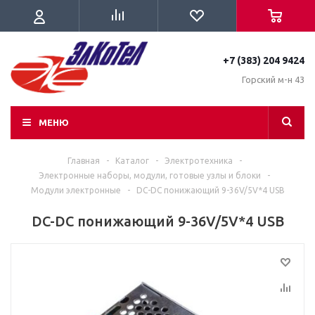
+7 (383) 204 9424
Горский м-н 43
МЕНЮ
Главная
-
Каталог
-
Электротехника
-
Электронные наборы, модули, готовые узлы и блоки
-
Модули электронные
-
DC-DC понижающий 9-36V/5V*4 USB
DC-DC понижающий 9-36V/5V*4 USB