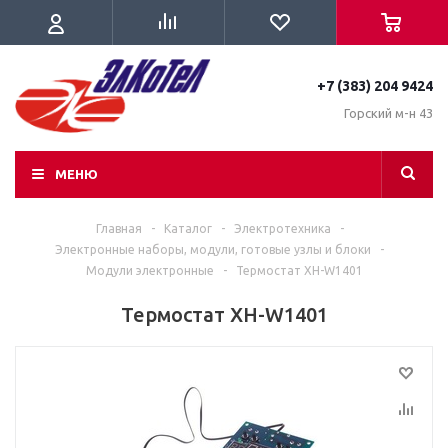
+7 (383) 204 9424
Горский м-н 43
МЕНЮ
Главная
-
Каталог
-
Электротехника
-
Электронные наборы, модули, готовые узлы и блоки
-
Модули электронные
-
Термостат XH-W1401
Термостат XH-W1401