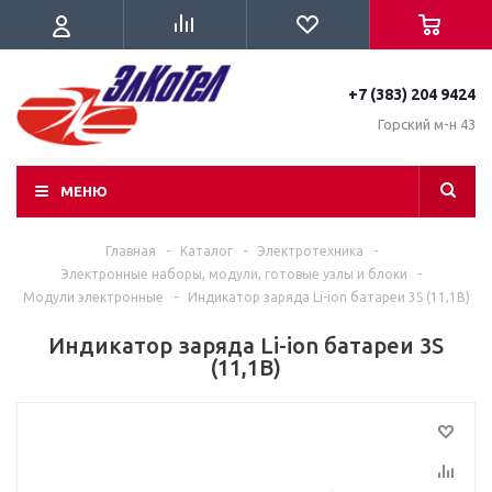
+7 (383) 204 9424
Горский м-н 43
МЕНЮ
Главная
-
Каталог
-
Электротехника
-
Электронные наборы, модули, готовые узлы и блоки
-
Модули электронные
-
Индикатор заряда Li-ion батареи 3S (11,1В)
Индикатор заряда Li-ion батареи 3S
(11,1В)