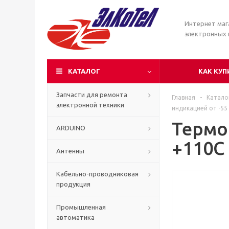
Интернет маг
электронных
КАТАЛОГ
КАК КУП
Запчасти для ремонта
Главная
-
Катало
электронной техники
индикацией от -55
Термо
ARDUINO
+110С
Антенны
Кабельно-проводниковая
продукция
Промышленная
автоматика