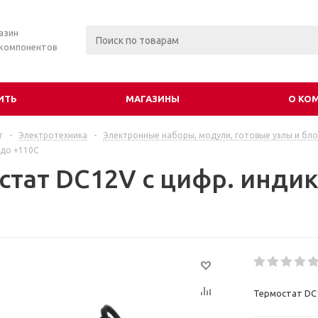
азин
 компонентов
ИТЬ
МАГАЗИНЫ
О КО
г
-
Электротехника
-
Электронные наборы, модули, готовые узлы и бло
 до +110С
стат DC12V с цифр. индик
Термостат DC1