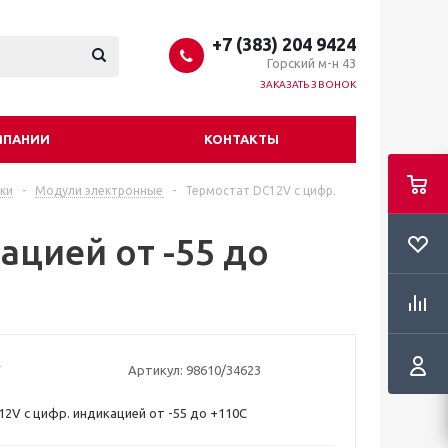
+7 (383) 204 9424
Горский м-н 43
ЗАКАЗАТЬ ЗВОНОК
МПАНИИ
КОНТАКТЫ
ки
-
Модули электронные
-
Термостат DC12V с цифр.
ацией от -55 до
Артикул:
98610/34623
2V с цифр. индикацией от -55 до +110С