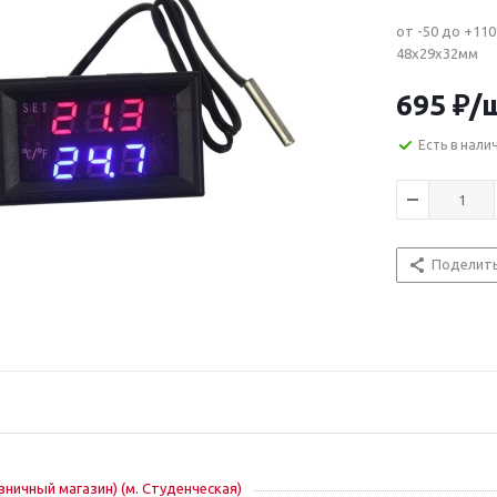
от -50 до +11
48х29х32мм
695
₽
/
Есть в нали
Поделит
озничный магазин) (м. Студенческая)