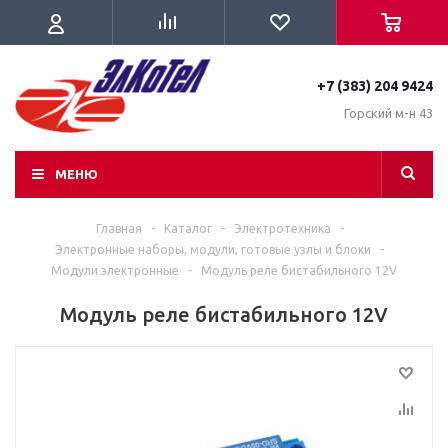
+7 (383) 204 9424
Горский м-н 43
МЕНЮ
Главная
-
Каталог
-
Электротехника
-
Электронные наборы, модули, готовые узлы и блоки
-
Модули электронные
-
Модуль реле бистабильного 12V
Модуль реле бистабильного 12V