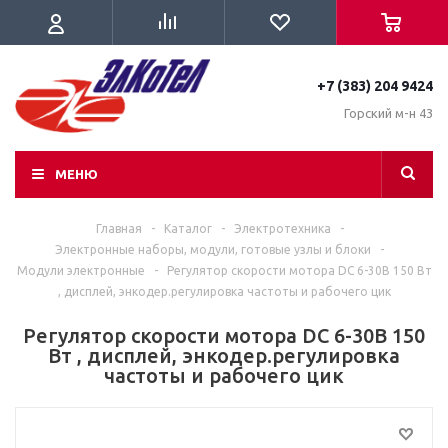
+7 (383) 204 9424
Горский м-н 43
МЕНЮ
Главная
-
Каталог
-
Электротехника
-
Электронные наборы, модули, готовые узлы и блоки
-
Модули электронные
-
Регулятор скорости мотора DC 6-30В 150 Вт
, дисплей, энкодер.регулировка частоты и рабочего цик
Регулятор скорости мотора DC 6-30В 150
Вт , дисплей, энкодер.регулировка
частоты и рабочего цик