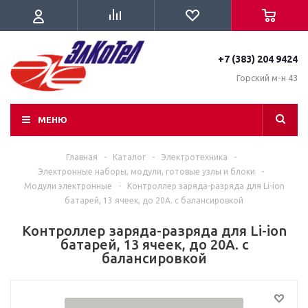
+7 (383) 204 9424
Горский м-н 43
МЕНЮ
Главная
-
Каталог
-
Электротехника
-
Электронные наборы, модули, готовые узлы и блоки
-
Модули электронные
-
Контроллер заряда-разряда для Li-ion
батарей, 13 ячеек, до 20А. с балансировкой
Контроллер заряда-разряда для Li-ion
батарей, 13 ячеек, до 20А. с
балансировкой