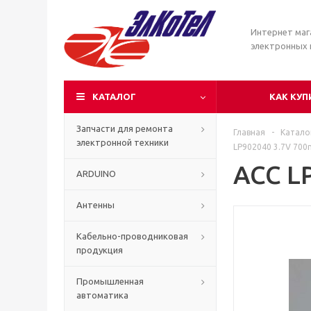
Интернет маг
электронных
КАТАЛОГ
КАК КУП
Запчасти для ремонта
Главная
-
Катало
электронной техники
LP902040 3.7V 70
ACC L
ARDUINO
Антенны
Кабельно-проводниковая
продукция
Промышленная
автоматика