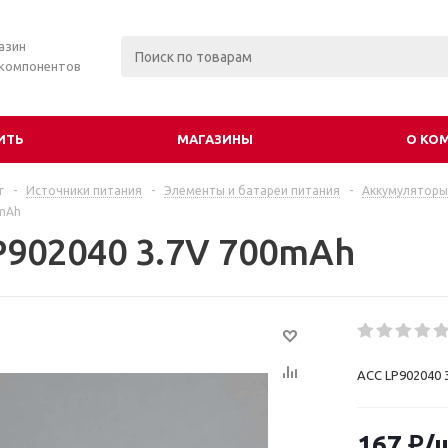
азин
 компонентов
ИТЬ
МАГАЗИНЫ
О КО
г
-
Источники питания
-
Элементы и батареи питания
-
Аккумуляторы
0mAh
P902040 3.7V 700mAh
ACC LP902040 
167
₽
/