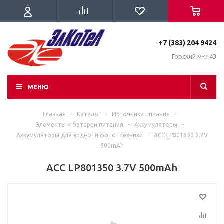
+7 (383) 204 9424
Горский м-н 43
МЕНЮ
Главная
-
Каталог
-
Источники питания
-
Элементы и батареи питания
-
Аккумуляторы
-
Аккумуляторы для видео- и фото- техники
-
ACC LP801350 3.7V
500mAh
ACC LP801350 3.7V 500mAh