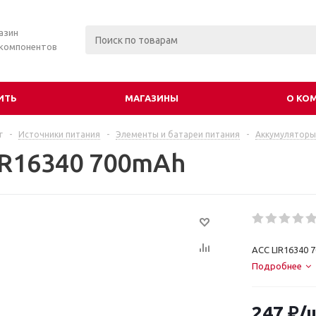
азин
 компонентов
ИТЬ
МАГАЗИНЫ
О КО
г
-
Источники питания
-
Элементы и батареи питания
-
Аккумуляторы
IR16340 700mAh
ACC LIR16340 
Подробнее
247
₽
/