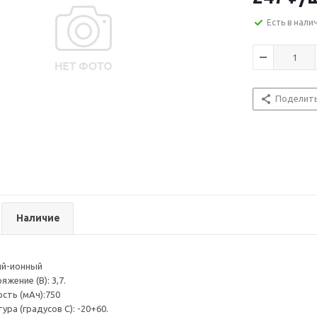
Есть в нали
Поделит
Наличие
ий-ионный
жение (В): 3,7.
сть (мАч):750
ра (градусов С): -20+60.