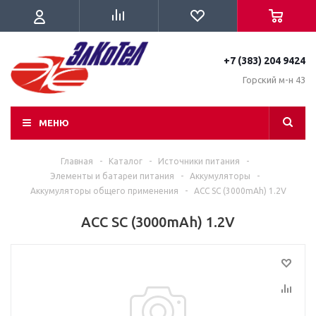
+7 (383) 204 9424
Горский м-н 43
МЕНЮ
Главная
-
Каталог
-
Источники питания
-
Элементы и батареи питания
-
Аккумуляторы
-
Аккумуляторы общего применения
-
ACC SC (3000mAh) 1.2V
ACC SC (3000mAh) 1.2V