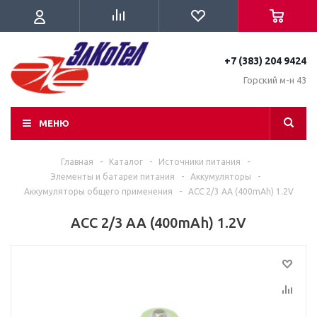
+7 (383) 204 9424
Горский м-н 43
МЕНЮ
Главная
-
Каталог
-
Источники питания
-
Элементы и батареи питания
-
Аккумуляторы
-
Аккумуляторы общего применения
-
ACC 2/3 AA (400mAh) 1.2V
ACC 2/3 AA (400mAh) 1.2V