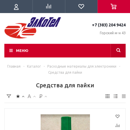
+7 (383) 204 9424
Горский м-н 43
МЕНЮ
Главная
-
Каталог
-
Расходные материалы для электроники
-
Средства для пайки
Средства для пайки