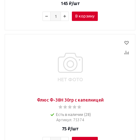
145
₽
/шт
В корзину
Флюс Ф-38Н 30гр с капелницей
Есть в наличии (28)
Артикул
: 75374
75
₽
/шт