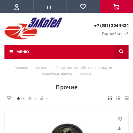
+7 (383) 204 9424
Горский м-н 43
МЕНЮ
Главная
-
Каталог
-
Средства разработки и отладки
-
Макетные платы
-
Прочие
Прочие