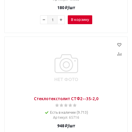
180
₽
/шт
В корзину
Стеклотекстолит СТФ2--35-2,0
Есть в наличии (9.713)
Артикул
: 65716
948
₽
/шт