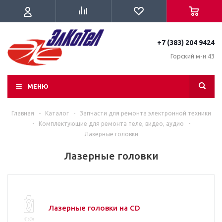
+7 (383) 204 9424
Горский м-н 43
МЕНЮ
Главная
-
Каталог
-
Запчасти для ремонта электронной техники
-
Комплектующие для ремонта теле, видео, аудио
-
Лазерные головки
Лазерные головки
Лазерные головки на CD